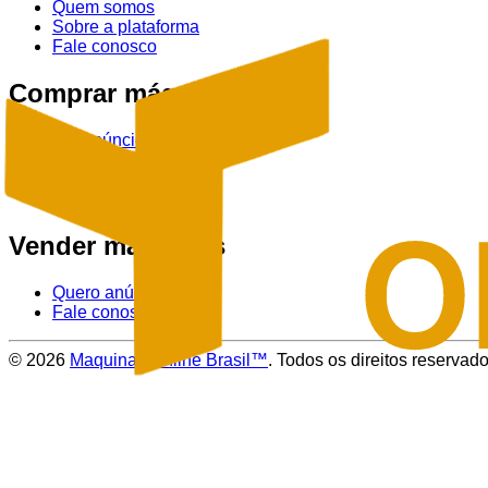
Quem somos
Sobre a plataforma
Fale conosco
Comprar máquinas
Ver anúncios
Tratores
Colheitadeiras
Pulverizadores
Vender máquinas
Quero anúnciar
Fale conosco
©
2026
Maquinas Online Brasil™
. Todos os direitos reservado